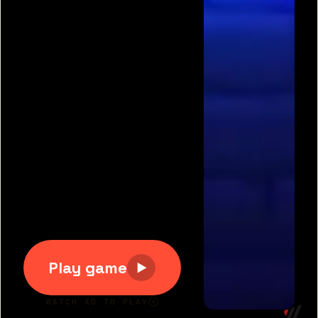
תגיות משחקים פופולריות:
משחקים חינם
|
גוגי
|
פריב
|
מיקמק
|
משחקי כדורגל
|
משחקי מכוניות
|
משחקים
לשניים
|
באבלס
|
בן האש ובת המים
|
טנקי אונליין
|
קנדי
קראש
כל הזכויות שמורות 2007-2020 © דרדסים.נט
דרדסים נט
|
משחקים חדשים
|
משחקים מגניבים
|
יאז
משחקים
|
תנאי שימוש
|
צור קשר