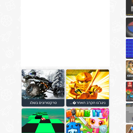
נינג'גו הקרב האחר�...
טרקטורונים בשלג