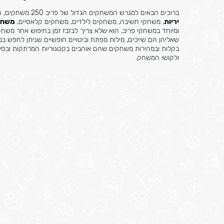
ברוכים הבאים למגרש המשחקים הגדול של פריב 250 משחקים, המקום הבטוח למשחקי רשת אונליין בחינם, משחקי פעולה, משחקי ספורט,
יריות
, משחקי חשיבה, משחקים לילדים, משחקים קלאסיים,
משחק
ומיוחד במשחקי פריב, הוא שלא צריך לבזבז זמן בחיפוש אחר משח
שאליהן הם שייכים, מילות מפתח וביטויים חופשיים שניתן לחפש ב
בקלות ובמהירות משחקים שהם אוהבים בקטגוריות המרתקות ובסידו
ולקושי המשחק.