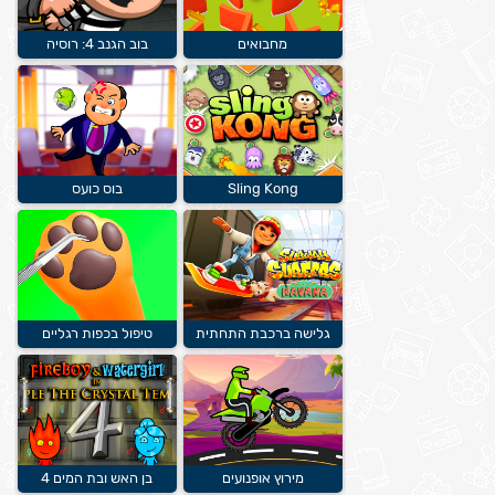
מחבואים
בוב הגנב 4: רוסיה
Sling Kong
בוס כועס
גלישה ברכבת התחתית
טיפול בכפות רגליים
מירוץ אופנועים
בן האש ובת המים 4