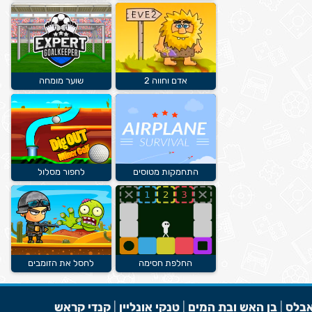
אדם וחווה 2
שוער מומחה
התחמקות מטוסים
לחפור מסלול
החלפת חסימה
לחסל את הזומבים
בלס
|
בן האש ובת המים
|
טנקי אונליין
|
קנדי קראש