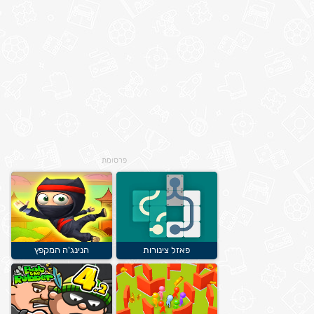
פרסומת
פאזל צינורות
הנינג'ה המקפץ