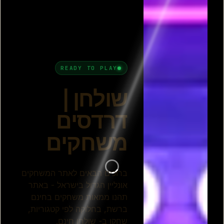
פרסומת
כל המשחקים בקטגורית שולחן
ביליארד
סנוקר
רולטה
טניס שולחן