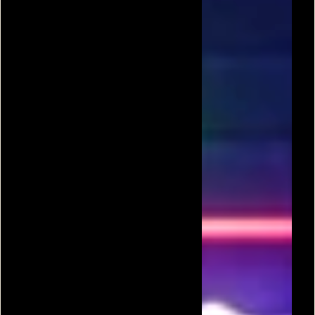
שולחן
ביליארד
סנוקר
רולטה
טניס שולחן