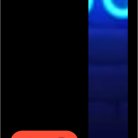
תגיות משחקים פופולריות:
משחקים חינם
|
גוגי
|
פריב
|
מיקמק
|
משחקי כדורגל
|
משחקי מכוניות
|
משחקים
לשניים
|
באבלס
|
בן האש ובת המים
|
טנקי אונליין
|
קנדי
קראש