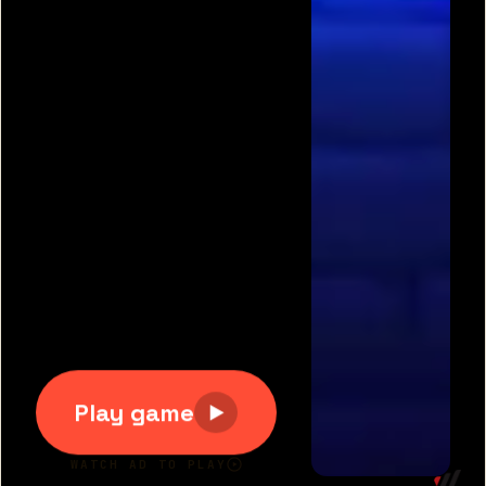
תגיות משחקים פופולריות:
משחקים חינם
|
גוגי
|
פריב
|
מיקמק
|
משחקי כדורגל
|
משחקי מכוניות
|
משחקים
לשניים
|
באבלס
|
בן האש ובת המים
|
טנקי אונליין
|
קנדי
קראש
כל הזכויות שמורות 2007-2020 © דרדסים.נט
דרדסים נט
|
משחקים חדשים
|
משחקים מגניבים
|
יאז
משחקים
|
תנאי שימוש
|
צור קשר