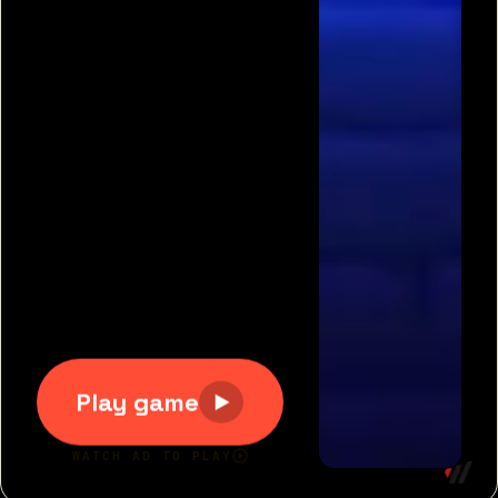
תגיות משחקים פופולריות:
משחקים חינם
|
גוגי
|
פריב
|
מיקמק
|
משחקי כדורגל
|
משחקי מכוניות
|
משחקים
לשניים
|
באבלס
|
בן האש ובת המים
|
טנקי אונליין
|
קנדי
קראש
כל הזכויות שמורות 2007-2020 © דרדסים.נט
דרדסים נט
|
משחקים חדשים
|
משחקים מגניבים
|
יאז
משחקים
|
תנאי שימוש
|
צור קשר