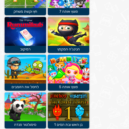
פוצץ אותה 7
חץ וקשת משחק
הנינג'ה המקפץ
רמיקוב
פוצץ אותה 5
לחסל את הזומבים
בן האש ובת המים 1
סימולטור פנדה