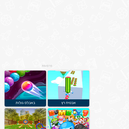
פרסומת
אבטיח רץ
באבלס גולות