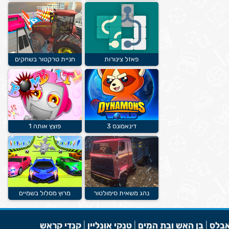
פאזל צינורות
חניית טרקטור בשחקים
דינאמונס 3
פוצץ אותה 1
נהג משאית סימולטור
מרוץ מסלול בשמיים
בלס
|
בן האש ובת המים
|
טנקי אונליין
|
קנדי קראש