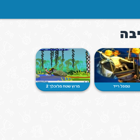
בה
טמפל רייד
מרוץ שטח מלוכלך 2