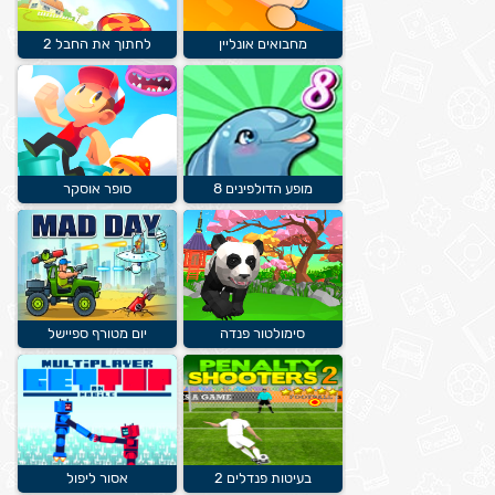
מחבואים אונליין
לחתוך את החבל 2
מופע הדולפינים 8
סופר אוסקר
סימולטור פנדה
יום מטורף ספיישל
בעיטות פנדלים 2
אסור ליפול