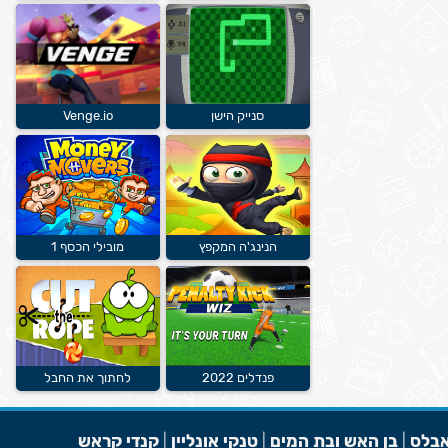
סנייק הישן
Venge.io
הנינג'ה המקפץ
מובילי הכסף 1
פנדלים 2022
לחתוך את החבל
בלס
|
בן האש ובת המים
|
טנקי אונליין
|
קנדי קראש