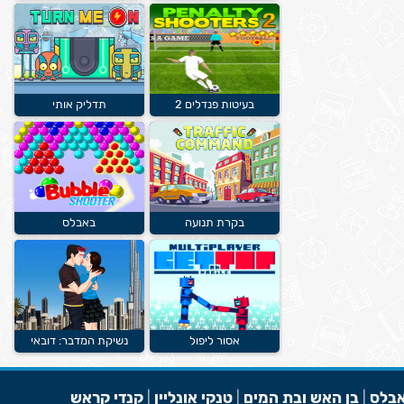
בעיטות פנדלים 2
תדליק אותי
בקרת תנועה
באבלס
אסור ליפול
נשיקת המדבר: דובאי
בלס
|
בן האש ובת המים
|
טנקי אונליין
|
קנדי קראש