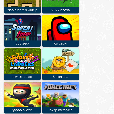
פנדלים 2022
בן האש ובת המים מבוך
אמונג אס
קפיצת על
אדם וחווה 3
סולמות ונחשים
מיינקראפט קלאסי
הנינג'ה המקפץ