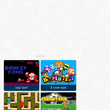
פרסומת
פוצץ אותה 3
דונקי קונג