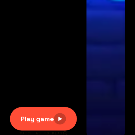
תגיות משחקים פופולריות:
משחקים חינם
|
גוגי
|
פריב
|
מיקמק
|
משחקי כדורגל
|
משחקי מכוניות
|
משחקים
לשניים
|
באבלס
|
בן האש ובת המים
|
טנקי אונליין
|
קנדי
קראש
כל הזכויות שמורות 2007-2020 © דרדסים.נט
דרדסים נט
|
משחקים חדשים
|
משחקים מגניבים
|
יאז