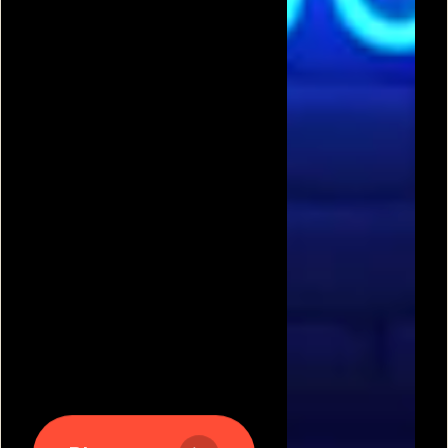
תגיות משחקים פופולריות:
משחקים חינם
|
גוגי
|
פריב
|
מיקמק
|
משחקי כדורגל
|
משחקי מכוניות
|
משחקים
לשניים
|
באבלס
|
בן האש ובת המים
|
טנקי אונליין
|
קנדי
קראש