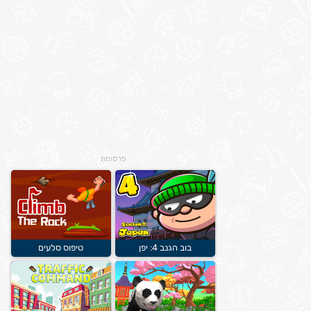
פרסומת
בוב הגנב 4: יפן
טיפוס סלעים