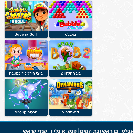
באבלס
Subway Surf
בוב החילזון 2
בייבי הייזל כיף במטבח
דינאמונס 2
חללית קטלנית
בלס
|
בן האש ובת המים
|
טנקי אונליין
|
קנדי קראש