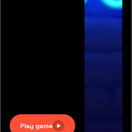
תגיות משחקים פופולריות:
משחקים חינם
|
גוגי
|
פריב
|
מיקמק
|
משחקי כדורגל
|
משחקי מכוניות
|
משחקים
לשניים
|
באבלס
|
בן האש ובת המים
|
טנקי אונליין
|
קנדי
קראש