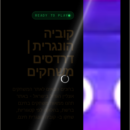
הונגרית
קובייה הונגרית