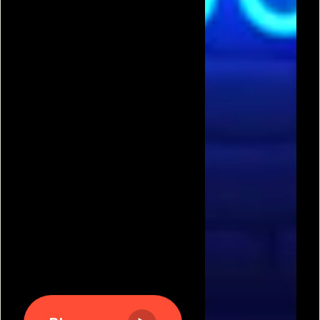
תגיות משחקים פופולריות:
משחקים חינם
|
גוגי
|
פריב
|
מיקמק
|
משחקי כדורגל
|
משחקי מכוניות
|
משחקים
לשניים
|
באבלס
|
בן האש ובת המים
|
טנקי אונליין
|
קנדי
קראש