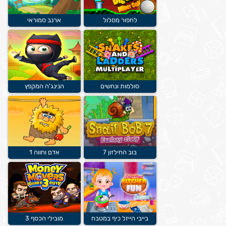
לחפור מסלול
ארנב סמוראי
סולמות ונחשים
הנינג'ה המקפץ
בוב החילזון 7
אדם וחווה 1
בייבי הייזל כיף במטבח
מובילי הכסף 3