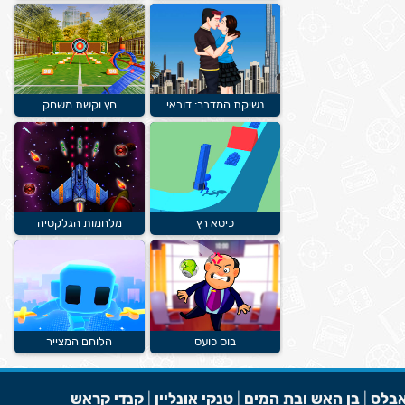
נשיקת המדבר: דובאי
חץ וקשת משחק
כיסא רץ
מלחמות הגלקסיה
בוס כועס
הלוחם המצייר
בלס
|
בן האש ובת המים
|
טנקי אונליין
|
קנדי קראש