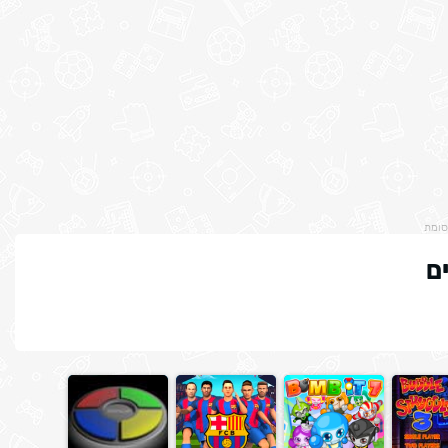
סומת
ם