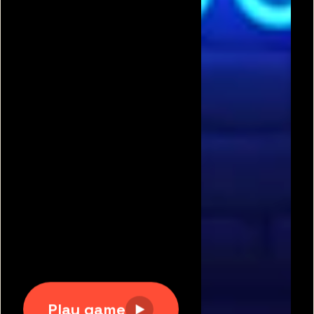
תגיות משחקים פופולריות:
משחקים חינם
|
גוגי
|
פריב
|
מיקמק
|
משחקי כדורגל
|
משחקי מכוניות
|
משחקים
לשניים
|
באבלס
|
בן האש ובת המים
|
טנקי אונליין
|
קנדי
קראש