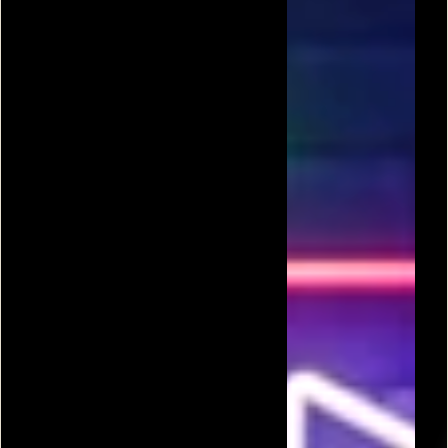
פופ סטאר
פופ איט מאסטר
טיפול פנים לכוכבות