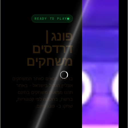
טניס שולחן