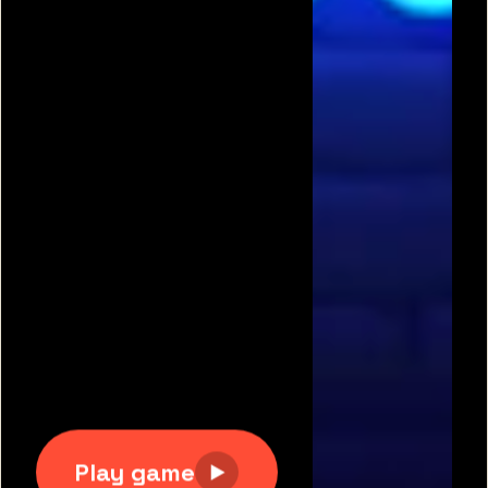
תגיות משחקים פופולריות:
משחקים חינם
|
גוגי
|
פריב
|
מיקמק
|
משחקי כדורגל
|
משחקי מכוניות
|
משחקים
לשניים
|
באבלס
|
בן האש ובת המים
|
טנקי אונליין
|
קנדי
קראש