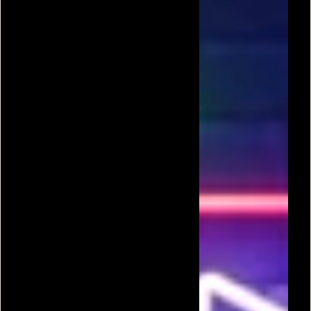
פונג
טניס שולחן