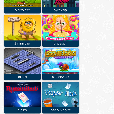
קפיצת על
צייד ברווזים
הכנת מרק
אדם וחווה 2
בוב החילזון 6
צוללות
זריקת נייר לפח
רמיקוב