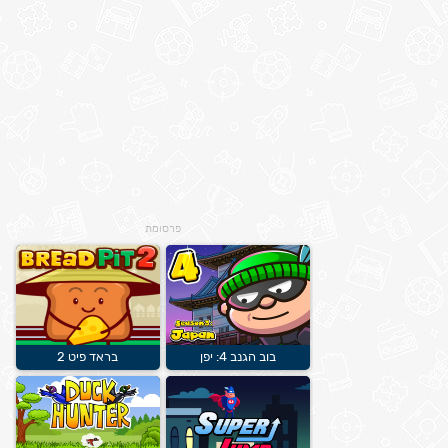
פרסומת
בוב הגנב 4: יפן
בראד פיט 2