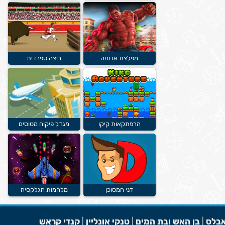
מפלצת אדומה
ריצה ספרדית
הרפתקאות קיקו
מגדל פיקוח מטוסים
דני המסוכן
מלחמות הגלקסיה
בלס
|
בן האש ובת המים
|
טנקי אונליין
|
קנדי קראש