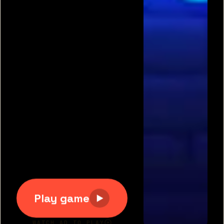
תגיות משחקים פופולריות:
משחקים חינם
|
גוגי
|
פריב
|
מיקמק
|
משחקי כדורגל
|
משחקי מכוניות
|
משחקים
לשניים
|
באבלס
|
בן האש ובת המים
|
טנקי אונליין
|
קנדי
קראש
כל הזכויות שמורות 2007-2020 © דרדסים.נט
דרדסים נט
|
משחקים חדשים
|
משחקים מגניבים
|
יאז