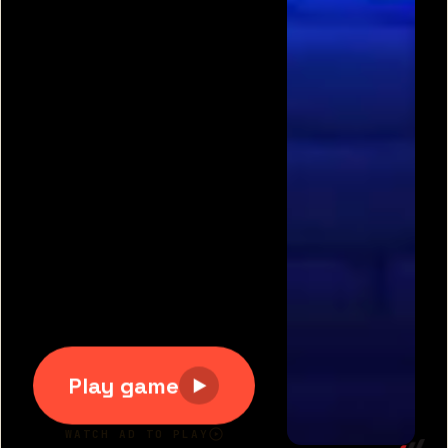
תגיות משחקים פופולריות:
משחקים חינם
|
גוגי
|
פריב
|
מיקמק
|
משחקי כדורגל
|
משחקי מכוניות
|
משחקים
לשניים
|
באבלס
|
בן האש ובת המים
|
טנקי אונליין
|
קנדי
קראש
כל הזכויות שמורות 2007-2020 © דרדסים.נט
דרדסים נט
|
משחקים חדשים
|
משחקים מגניבים
|
יאז
משחקים
|
תנאי שימוש
|
צור קשר