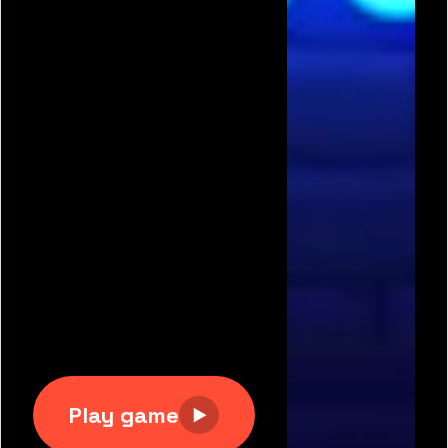
תגיות משחקים פופולריות:
משחקים חינם
|
גוגי
|
פריב
|
מיקמק
|
משחקי כדורגל
|
משחקי מכוניות
|
משחקים
לשניים
|
באבלס
|
בן האש ובת המים
|
טנקי אונליין
|
קנדי
קראש
כל הזכויות שמורות 2007-2020 © דרדסים.נט