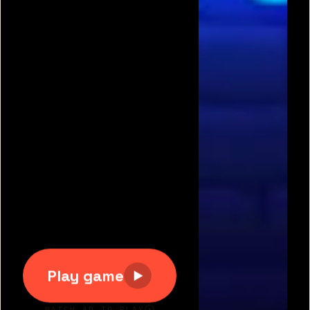
תגיות משחקים פופולריות:
משחקים חינם
|
גוגי
|
פריב
|
מיקמק
|
משחקי כדורגל
|
משחקי מכוניות
|
משחקים
לשניים
|
באבלס
|
בן האש ובת המים
|
טנקי אונליין
|
קנדי
קראש
כל הזכויות שמורות 2007-2020 © דרדסים.נט
דרדסים נט
|
משחקים חדשים
|
משחקים מגניבים
|
יאז