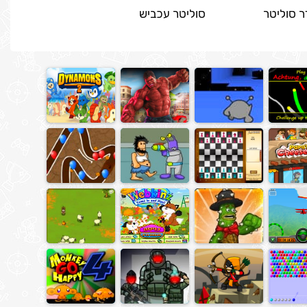
ר סוליטר
סוליטר עכביש