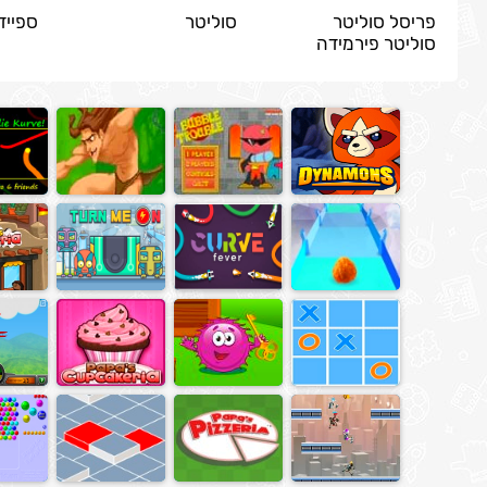
פריסל סוליטר
סוליטר
ספייד
סוליטר פירמידה