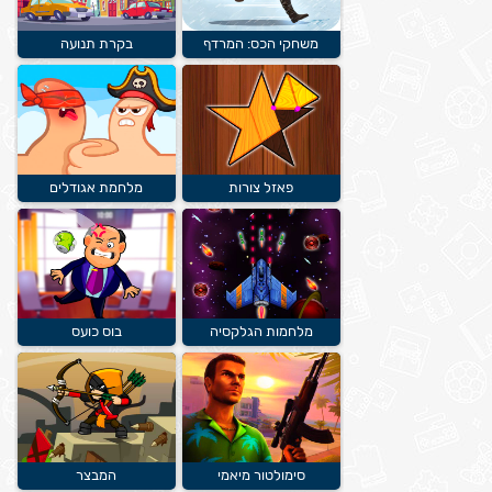
משחקי הכס: המרדף
בקרת תנועה
פאזל צורות
מלחמת אגודלים
מלחמות הגלקסיה
בוס כועס
סימולטור מיאמי
המבצר