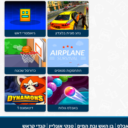
נהג מונית בלונדון
גיאומטרי דאש
התחמקות מטוסים
כדורסל שכונה
באבלס גולות
דינאמונס 1
בלס
|
בן האש ובת המים
|
טנקי אונליין
|
קנדי קראש