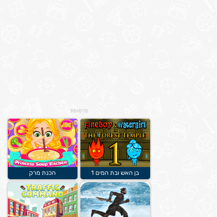
פרסומת
בן האש ובת המים 1
הכנת מרק