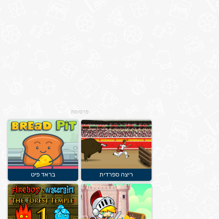
פרסומת
ריצה ספרדית
בראד פיט