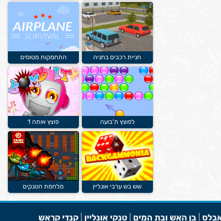
חניית רכבים בחניה
התחמקות מטוסים
לפוצץ ת'בועה
פוצץ אותה 1
שש בש ערבי אונליין
מלחמת הטנקים
בלס
|
בן האש ובת המים
|
טנקי אונליין
|
קנדי קראש