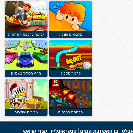
מחבואים אונליין
גלישה ברכבת התחתית
לחפור מסלול
מרוץ מסלול בשמיים
מלחמת הטנקים
גיבורים ואוצרות
בלס
|
בן האש ובת המים
|
טנקי אונליין
|
קנדי קראש