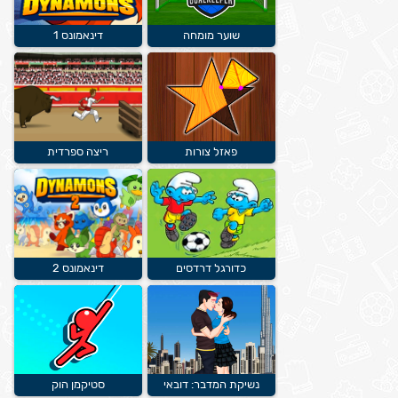
שוער מומחה
דינאמונס 1
פאזל צורות
ריצה ספרדית
כדורגל דרדסים
דינאמונס 2
נשיקת המדבר: דובאי
סטיקמן הוק