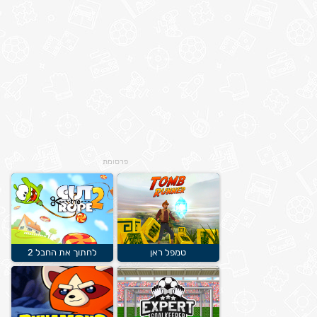
פרסומת
טמפל ראן
לחתוך את החבל 2