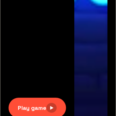
תגיות משחקים פופולריות:
משחקים חינם
|
גוגי
|
פריב
|
מיקמק
|
משחקי כדורגל
|
משחקי מכוניות
|
משחקים
לשניים
|
באבלס
|
בן האש ובת המים
|
טנקי אונליין
|
קנדי
קראש
כל הזכויות שמורות 2007-2020 © דרדסים.נט