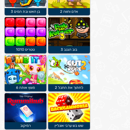
אדם וחווה 2
בן האש ובת המים 3
בוב הגנב 3
טטריס 1010
לחתוך את החבל 2
פוצץ אותה 6
שש בש ערבי אונליין
רמיקוב