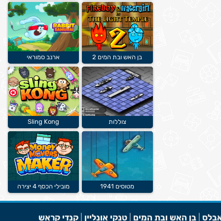
בן האש ובת המים 2
ארנב סמוראי
צוללות
Sling Kong
מטוסים 1941
מובילי הכסף 4 יצירה
בלס
|
בן האש ובת המים
|
טנקי אונליין
|
קנדי קראש