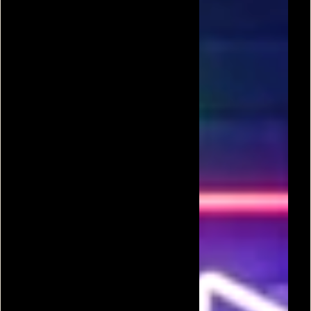
מירוץ דראג
מרוץ מחתרתי