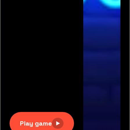
תגיות משחקים פופולריות:
משחקים חינם
|
גוגי
|
פריב
|
מיקמק
|
משחקי כדורגל
|
משחקי מכוניות
|
משחקים
לשניים
|
באבלס
|
בן האש ובת המים
|
טנקי אונליין
|
קנדי
קראש
כל הזכויות שמורות 2007-2020 © דרדסים.נט