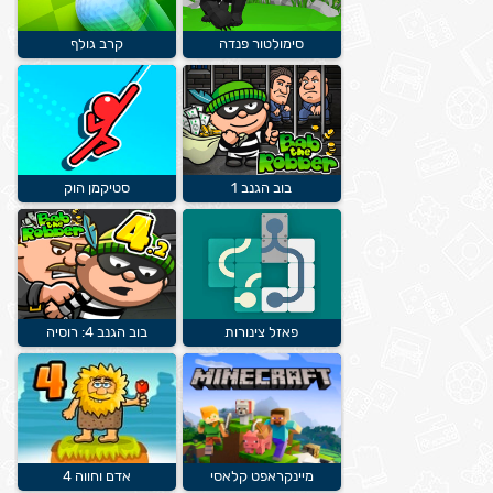
סימולטור פנדה
קרב גולף
בוב הגנב 1
סטיקמן הוק
פאזל צינורות
בוב הגנב 4: רוסיה
מיינקראפט קלאסי
אדם וחווה 4