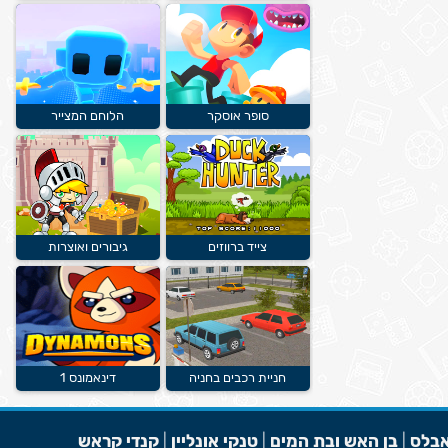
סופר אוסקר
הלוחם המצייר
צייד ברווזים
גיבורים ואוצרות
חניית רכבים בחניה
דינאמונס 1
בלס
|
בן האש ובת המים
|
טנקי אונליין
|
קנדי קראש