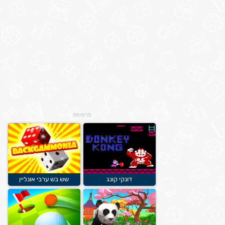
פרסומת
דונקי קונג
שש בש ערבי אונליין