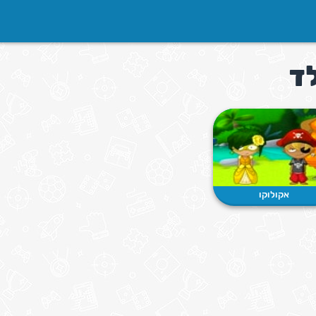
ד
אקולוקו