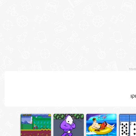
סומת
קו