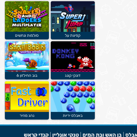
קפיצת על
סולמות ונחשים
דונקי קונג
בוב החילזון 6
באבלס יריות
נהג מהיר
בלס
|
בן האש ובת המים
|
טנקי אונליין
|
קנדי קראש