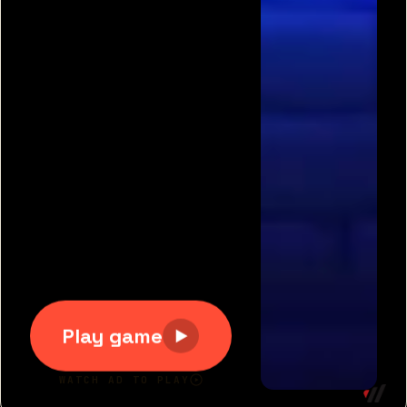
תגיות משחקים פופולריות:
משחקים חינם
|
גוגי
|
פריב
|
מיקמק
|
משחקי כדורגל
|
משחקי מכוניות
|
משחקים
לשניים
|
באבלס
|
בן האש ובת המים
|
טנקי אונליין
|
קנדי
קראש
כל הזכויות שמורות 2007-2020 © דרדסים.נט
דרדסים נט
|
משחקים חדשים
|
משחקים מגניבים
|
יאז
משחקים
|
תנאי שימוש
|
צור קשר