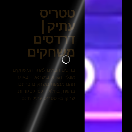
טטריס מצרי