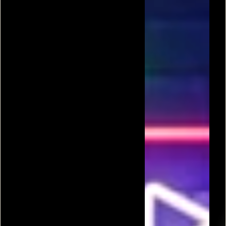
טטריס עתיק
טטריס מצרי