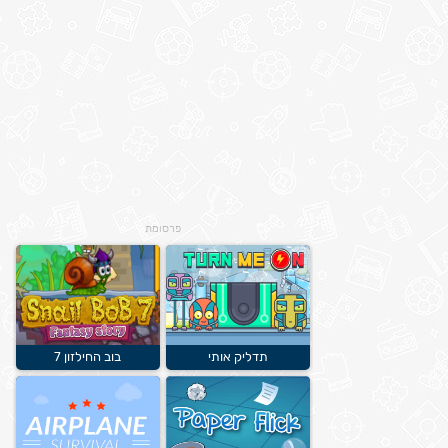
פרסומת
תדליק אותי
בוב החילזון 7