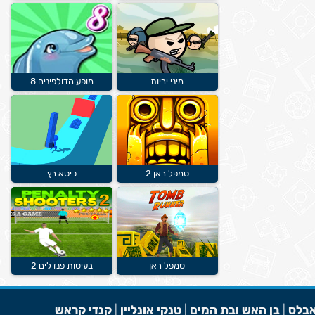
מיני יריות
מופע הדולפינים 8
טמפל ראן 2
כיסא רץ
טמפל ראן
בעיטות פנדלים 2
בלס
|
בן האש ובת המים
|
טנקי אונליין
|
קנדי קראש