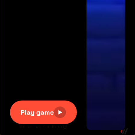
תגיות משחקים פופולריות:
משחקים חינם
|
גוגי
|
פריב
|
מיקמק
|
משחקי כדורגל
|
משחקי מכוניות
|
משחקים
לשניים
|
באבלס
|
בן האש ובת המים
|
טנקי אונליין
|
קנדי
קראש
כל הזכויות שמורות 2007-2020 © דרדסים.נט
דרדסים נט
|
משחקים חדשים
|
משחקים מגניבים
|
יאז
משחקים
|
תנאי שימוש
|
צור קשר