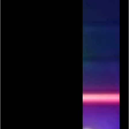
הימורים
ספיד
שש בש אונליין
בלאק ג'ק