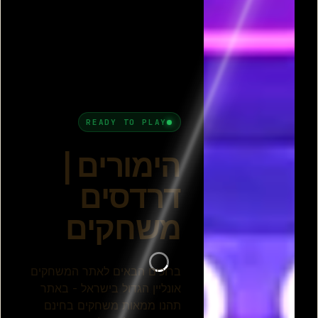
פרסומת
כל המשחקים בקטגורית הימורים
ספיד
שש בש אונליין
בלאק ג'ק