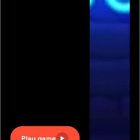
תגיות משחקים פופולריות:
משחקים חינם
|
גוגי
|
פריב
|
מיקמק
|
משחקי כדורגל
|
משחקי מכוניות
|
משחקים
לשניים
|
באבלס
|
בן האש ובת המים
|
טנקי אונליין
|
קנדי
קראש