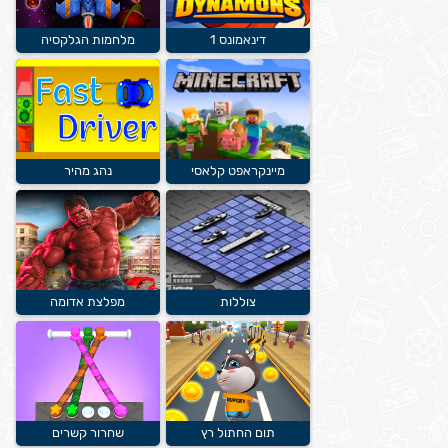
דינאמונס 1
מלחמות הגלקסיה
מיינקראפט קלאסי
נהג מהיר
צוללות
מפלצת אדומה
תום החתול רץ
שחרור קשרים