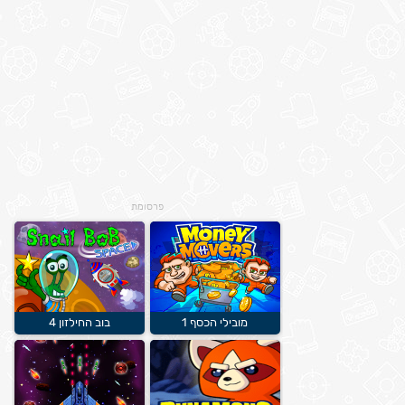
פרסומת
מובילי הכסף 1
בוב החילזון 4