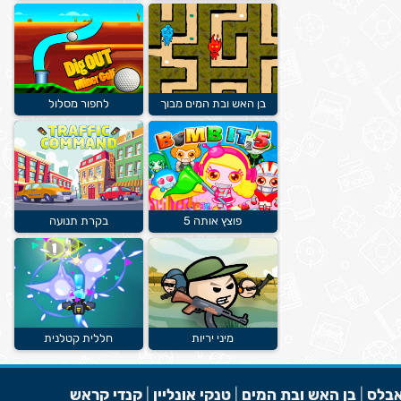
בן האש ובת המים מבוך
לחפור מסלול
פוצץ אותה 5
בקרת תנועה
מיני יריות
חללית קטלנית
בלס
|
בן האש ובת המים
|
טנקי אונליין
|
קנדי קראש