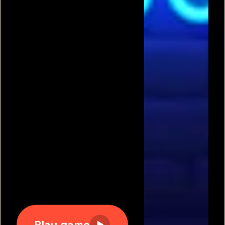
תגיות משחקים פופולריות:
משחקים חינם
|
גוגי
|
פריב
|
מיקמק
|
משחקי כדורגל
|
משחקי מכוניות
|
משחקים
לשניים
|
באבלס
|
בן האש ובת המים
|
טנקי אונליין
|
קנדי
קראש