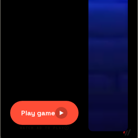
תגיות משחקים פופולריות:
משחקים חינם
|
גוגי
|
פריב
|
מיקמק
|
משחקי כדורגל
|
משחקי מכוניות
|
משחקים
לשניים
|
באבלס
|
בן האש ובת המים
|
טנקי אונליין
|
קנדי
קראש
כל הזכויות שמורות 2007-2020 © דרדסים.נט
דרדסים נט
|
משחקים חדשים
|
משחקים מגניבים
|
יאז
משחקים
|
תנאי שימוש
|
צור קשר