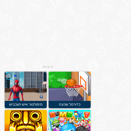
פרסומת
כדורסל שכונה
סימולטור איש העכביש