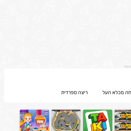
סומת
חה מכלא העל
ריצה ספרדית