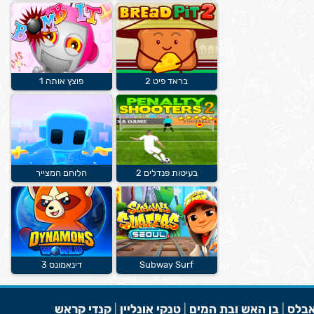
בראד פיט 2
פוצץ אותה 1
בעיטות פנדלים 2
הלוחם המצייר
Subway Surf
דינאמונס 3
בלס
|
בן האש ובת המים
|
טנקי אונליין
|
קנדי קראש