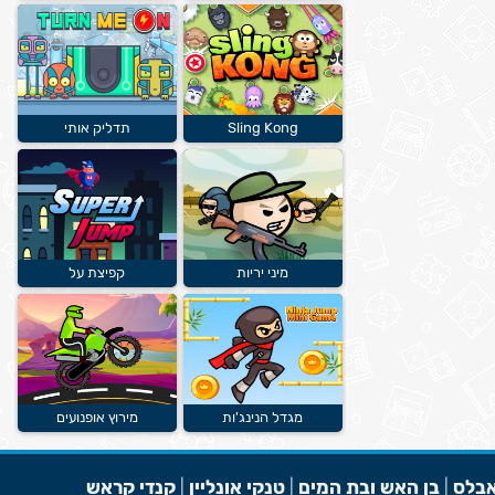
Sling Kong
תדליק אותי
מיני יריות
קפיצת על
מגדל הנינג'ות
מירוץ אופנועים
בלס
|
בן האש ובת המים
|
טנקי אונליין
|
קנדי קראש