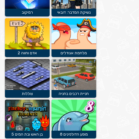
נשיקת המדבר: דובאי
רמיקוב
מלחמת אגודלים
אדם וחווה 2
חניית רכבים בחניה
צוללות
מופע הדולפינים 8
בן האש ובת המים 5