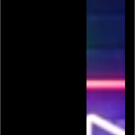
בומב איט 5
פוצץ אותה 5