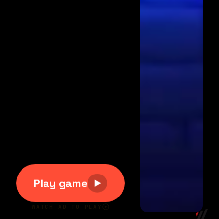
תגיות משחקים פופולריות:
משחקים חינם
|
גוגי
|
פריב
|
מיקמק
|
משחקי כדורגל
|
משחקי מכוניות
|
משחקים
לשניים
|
באבלס
|
בן האש ובת המים
|
טנקי אונליין
|
קנדי
קראש
כל הזכויות שמורות 2007-2020 © דרדסים.נט
דרדסים נט
|
משחקים חדשים
|
משחקים מגניבים
|
יאז
משחקים
|
תנאי שימוש
|
צור קשר