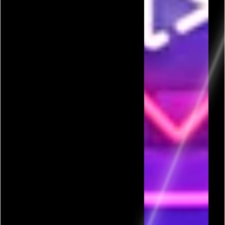
פרסומת
כל המשחקים בקטגורית בומב איט 5