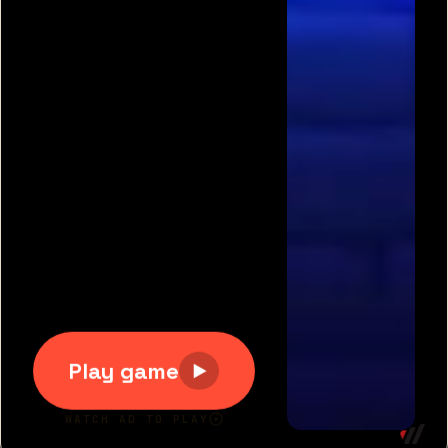
תגיות משחקים פופולריות:
משחקים חינם
|
גוגי
|
פריב
|
מיקמק
|
משחקי כדורגל
|
משחקי מכוניות
|
משחקים
לשניים
|
באבלס
|
בן האש ובת המים
|
טנקי אונליין
|
קנדי
קראש
כל הזכויות שמורות 2007-2020 © דרדסים.נט
דרדסים נט
|
משחקים חדשים
|
משחקים מגניבים
|
יאז
משחקים
|
תנאי שימוש
|
צור קשר