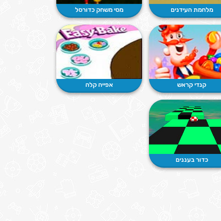
מלחמת העידנים
מסי משחק כדורסל
קנדי קראש
אפייה קלה
כדור בעננים