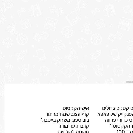
סומת
 קטנים גדולים
איש הקקטוס
פנקייק של פאפא
קוף עצוב שמח מרתון
 כדורי פרווה
בוב ספוג משחק בייסבול
הקקטוס 1
קרבות עד מוות
 100
משחק לשלושה