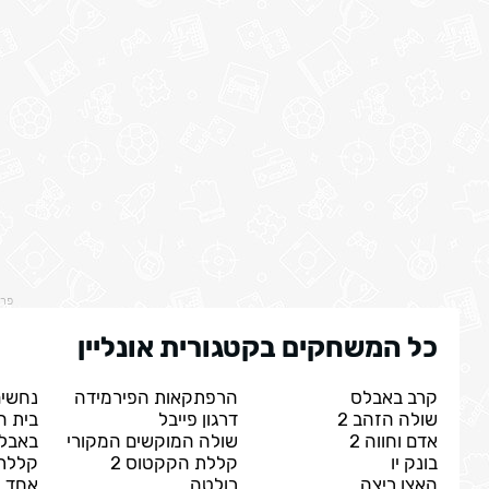
פר
כל המשחקים בקטגורית אונליין
קרב באבלס
הרפתקאות הפירמידה
נחשים
שולה הזהב 2
דרגון פייבל
בית ה
אדם וחווה 2
שולה המוקשים המקורי
באבלס
בונק יו
קללת הקקטוס 2
קללת 
האצן ריצה
רולטה
אחד נגד