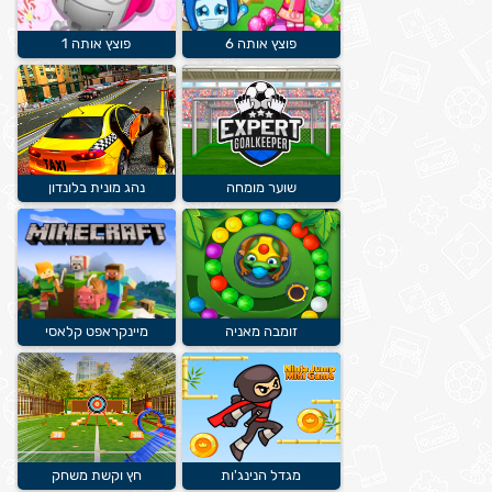
פוצץ אותה 6
פוצץ אותה 1
שוער מומחה
נהג מונית בלונדון
זומבה מאניה
מיינקראפט קלאסי
מגדל הנינג'ות
חץ וקשת משחק