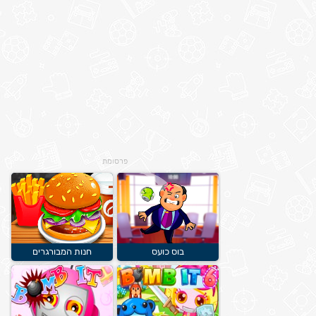
פרסומת
בוס כועס
חנות המבורגרים