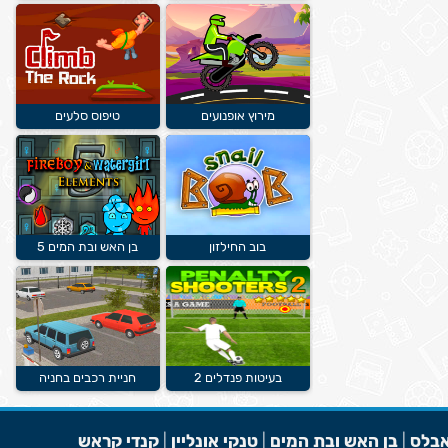
מירוץ אופנועים
טיפוס סלעים
בוב החילזון
בן האש ובת המים 5
בעיטות פנדלים 2
חניית רכבים בחניה
בלס
|
בן האש ובת המים
|
טנקי אונליין
|
קנדי קראש