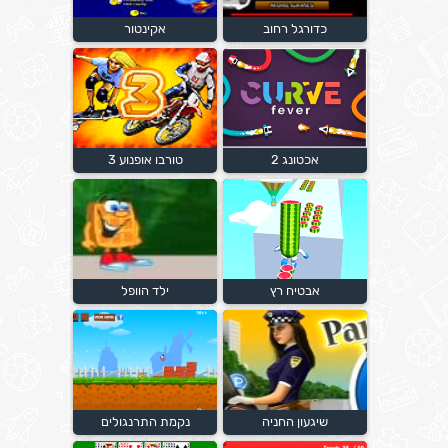
כדורגל רחוב
אקינטור
אכטונג 2
טורבו אופנוע 3
אבטיח רץ
ילד הוופל
שיגעון החניה
נקמת התרנגולים