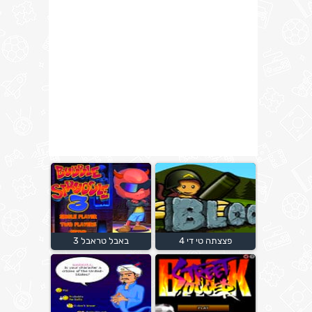
פצצתה טי די 4
באבל טראבל 3