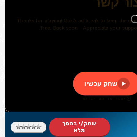
שחק/י במסך
מלא