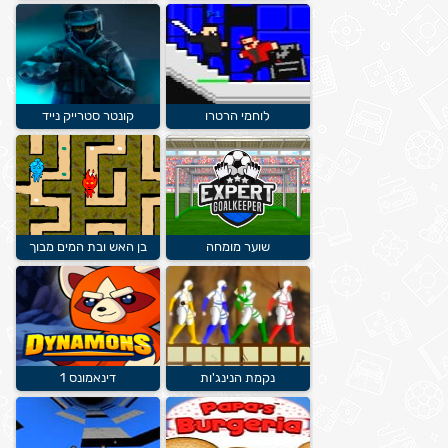
לוחמי הרטרו
קונטר סטרייק נייד
שוער מומחה
בן האש ובת המים מבוך
נקמת הנינג'ות
דינאמונס 1