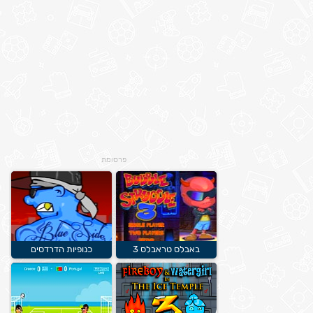
פרסומת
באבלס טראבלס 3
כנופיות הדרדסים