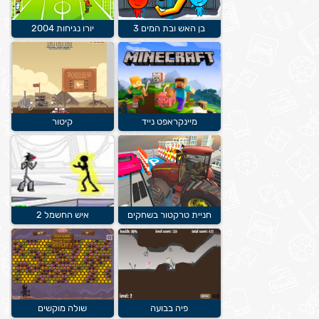
בן האש ובת המים 3
יורו נגיחות 2004
מיינקראפט נייד
קיטור
חניית טרקטור בשחקים
איש החשמל 2
פיה בבועה
שולה מוקשים